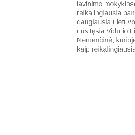
lavinimo mokyklos
įprasčiausią tarmę
reikalingiausia pam
24
Miestų gyventojų
nuomonė apie
daugiausia Lietuvo
prestižiškiausią tarmę
nusitęsia Vidurio Li
25
Miestų gyventojų
Nemenčinė, kurioj
nuomonė apie
sunkiausiai suprantamą
kaip reikalingiausi
tarmę
26
Miestų gyventojų
nuomonė apie jaunimo
skatinimą vartoti tarmę