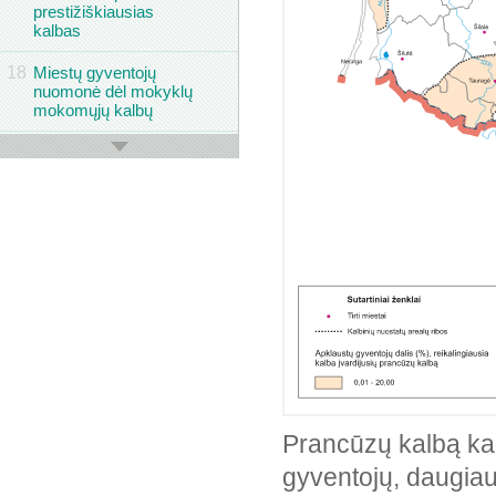
prestižiškiausias
kalbas
18
Miestų gyventojų
nuomonė dėl mokyklų
mokomųjų kalbų
19
Apklaustų gyventojų
tarmių atpažinimas
20
Apklaustų gyventojų
mokančių kalbėti
tarmiškai ir vartojančių
tarmę dalis
21
Tarmės, miestų
gyventojų vartojamos
kalbant su tėvais
22
Miestų gyventojų
nuomonė apie
gražiausią tarmę
Prancūzų kalbą kaip
23
Miestų gyventojų
gyventojų, daugia
nuomonė apie