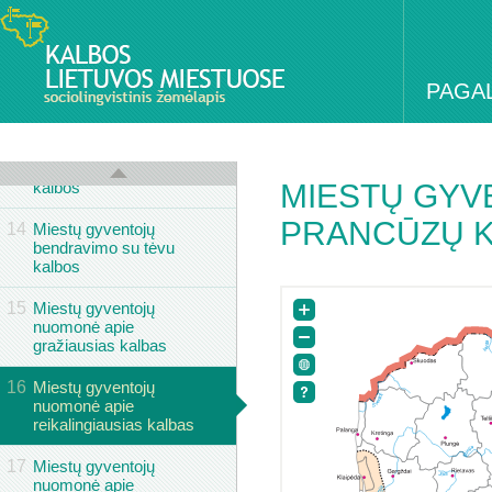
12
Savivaldybės, kurių
bendrojo lavinimo
mokyklose 2006–2007
PAGA
mokslo metais mokyta
prancūzų kalbos
13
Miestų gyventojų
bendravimo su motina
kalbos
MIESTŲ GYVE
PRANCŪZŲ 
14
Miestų gyventojų
bendravimo su tėvu
kalbos
15
Miestų gyventojų
nuomonė apie
gražiausias kalbas
16
Miestų gyventojų
nuomonė apie
reikalingiausias kalbas
17
Miestų gyventojų
nuomonė apie