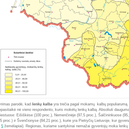
yrimas parodė, kad
lenkų kalba
yra trečia pagal mokamų kalbų populiarumą. 
epasitaikė nė vieno respondento, kuris mokėtų lenkų kalbą. Absoliuti daugu
iestuose: Eišiškėse (100 proc.), Nemenčinėje (97,5 proc.), Šalčininkuose (95,
85 proc.) ir Švenčionyse (84,21 proc.), kurie yra Pietryčių Lietuvoje, kur gyven
,
5
žemėlapiai). Regionas, kuriame santykinai nemažai gyventojų moka lenkų k