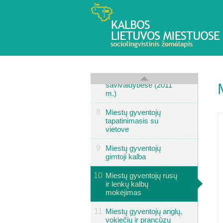
6
Rusų tautybės
gyventojų
pasiskirstymas
savivaldybėse (2001
M.)
7
Rusų tautybės
gyventojų
pasiskirstymas
savivaldybėse (2011
m.)
8
Miestų gyventojų
tapatinimasis su
vietove
9
Miestų gyventojų
gimtoji kalba
10
Miestų gyventojų rusų
ir lenkų kalbų
mokėjimas
11
Miestų gyventojų anglų,
vokiečių ir prancūzų