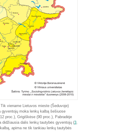
Tik viename Lietuvos mieste (Šeduvoje)
ma gyventojų moka lenkų kalbą šešiuose
12 proc.), Grigiškėse (90 proc.), Pabradėje
a didžiausia dalis lenkų tautybės gyventojų (
3
,
albą, apima ne tik tankiau lenkų tautybės