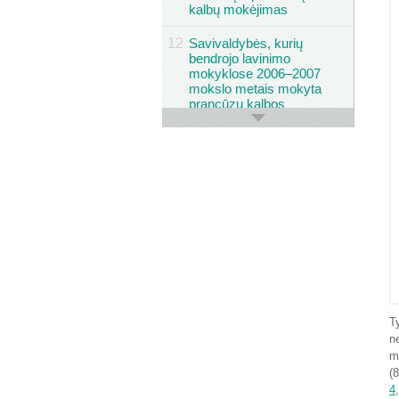
kalbų mokėjimas
12
Savivaldybės, kurių
bendrojo lavinimo
mokyklose 2006–2007
mokslo metais mokyta
prancūzų kalbos
13
Miestų gyventojų
bendravimo su motina
kalbos
14
Miestų gyventojų
bendravimo su tėvu
kalbos
15
Miestų gyventojų
nuomonė apie
gražiausias kalbas
T
16
Miestų gyventojų
n
nuomonė apie
m
reikalingiausias kalbas
(
4
17
Miestų gyventojų