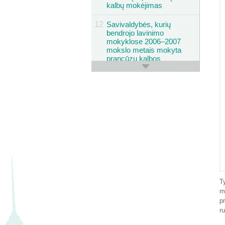
kalbų mokėjimas
12
Savivaldybės, kurių
bendrojo lavinimo
mokyklose 2006–2007
mokslo metais mokyta
prancūzų kalbos
13
Miestų gyventojų
bendravimo su motina
kalbos
14
Miestų gyventojų
bendravimo su tėvu
kalbos
15
Miestų gyventojų
nuomonė apie
gražiausias kalbas
T
16
Miestų gyventojų
m
nuomonė apie
p
reikalingiausias kalbas
r
17
Miestų gyventojų