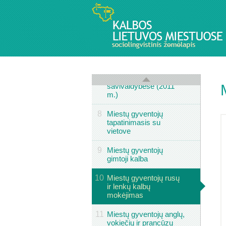
6
Rusų tautybės
gyventojų
pasiskirstymas
savivaldybėse (2001
M.)
7
Rusų tautybės
gyventojų
pasiskirstymas
savivaldybėse (2011
m.)
8
Miestų gyventojų
tapatinimasis su
vietove
9
Miestų gyventojų
gimtoji kalba
10
Miestų gyventojų rusų
ir lenkų kalbų
mokėjimas
11
Miestų gyventojų anglų,
vokiečių ir prancūzų