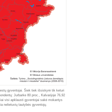
tų gyventojai. Šiek tiek išsiskyrė tik keturi
ondentų: Jurbarke 80 proc., Kalvarijoje 76,92
čiai visi apklausti gyventojai sakė mokantys
ia nelietuvių tautybės gyventojų.