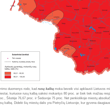
yrimo duomenys rodo, kad
rusų kalbą
moka beveik visi apklausti Lietuvos mies
iestai, kuriuose rusų kalbą sakėsi mokantys 80 proc. ar šiek tiek mažiau resp
roc., Šilutėje 76,67 proc. ir Šeduvoje 75 proc. Net penkiolikoje miestų absoliu
usų kalbą. Didelė šių miestų dalis yra Pietryčių Lietuvoje, kur gyvena daugiaus