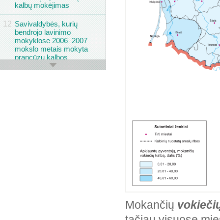
kalbų mokėjimas
12
Savivaldybės, kurių
bendrojo lavinimo
mokyklose 2006–2007
mokslo metais mokyta
prancūzų kalbos
13
Miestų gyventojų
bendravimo su motina
kalbos
14
Miestų gyventojų
bendravimo su tėvu
kalbos
15
Miestų gyventojų
nuomonė apie
gražiausias kalbas
16
Miestų gyventojų
nuomonė apie
reikalingiausias kalbas
Mokančių
vokieči
17
Miestų gyventojų
tačiau visuose mies