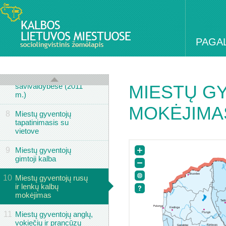
6
Rusų tautybės
gyventojų
pasiskirstymas
savivaldybėse (2001
PAGA
M.)
7
Rusų tautybės
gyventojų
pasiskirstymas
savivaldybėse (2011
MIESTŲ G
m.)
MOKĖJIMA
8
Miestų gyventojų
tapatinimasis su
vietove
9
Miestų gyventojų
gimtoji kalba
10
Miestų gyventojų rusų
ir lenkų kalbų
mokėjimas
11
Miestų gyventojų anglų,
vokiečių ir prancūzų