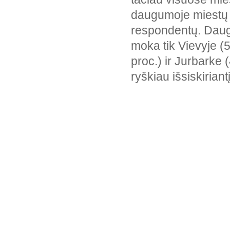
nuomonė apie
daugumoje miestų 
prestižiškiausias
kalbas
respondentų. Daug
18
Miestų gyventojų
moka tik Vievyje (5
nuomonė dėl mokyklų
proc.) ir Jurbarke 
mokomųjų kalbų
ryškiau išsiskirian
19
Apklaustų gyventojų
tarmių atpažinimas
20
Apklaustų gyventojų
mokančių kalbėti
tarmiškai ir vartojančių
tarmę dalis
21
Tarmės, miestų
gyventojų vartojamos
kalbant su tėvais
22
Miestų gyventojų
nuomonė apie
gražiausią tarmę
23
Miestų gyventojų