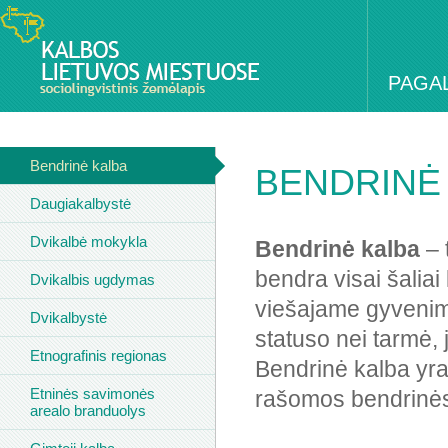
PAGA
Bendrinė kalba
BENDRINĖ
Daugiakalbystė
Dvikalbė mokykla
Bendrinė kalba
– 
bendra visai šalia
Dvikalbis ugdymas
viešajame gyvenime
Dvikalbystė
statuso nei tarmė, j
Etnografinis regionas
Bendrinė kalba yra 
Etninės savimonės
rašomos bendrinės
arealo branduolys